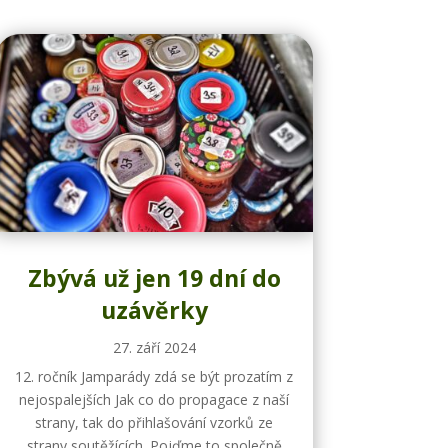
Zbývá už jen 19 dní do
uzávěrky
27. září 2024
12. ročník Jamparády zdá se být prozatím z
nejospalejších Jak co do propagace z naší
strany, tak do přihlašování vzorků ze
strany soutěžících. Pojďme to společně