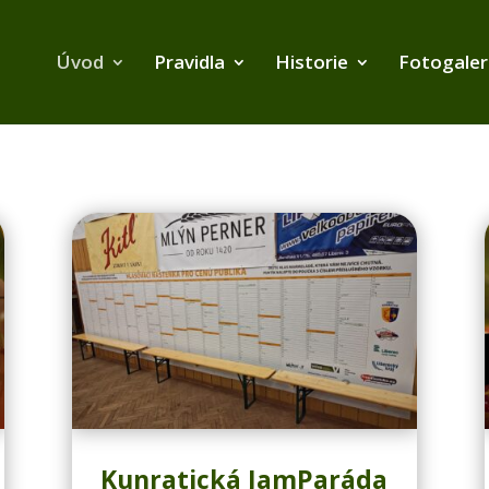
Úvod
Pravidla
Historie
Fotogaler
Kunratická JamParáda