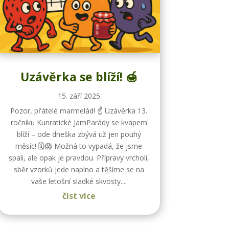
Uzávěrka se blíží! 🍯
15. září 2025
Pozor, přátelé marmelád! ☝️ Uzávěrka 13.
ročníku Kunratické JamParády se kvapem
blíží – ode dneška zbývá už jen pouhý
měsíc! 🗓️😱 Možná to vypadá, že jsme
spali, ale opak je pravdou. Přípravy vrcholí,
sběr vzorků jede naplno a těšíme se na
vaše letošní sladké skvosty....
číst více