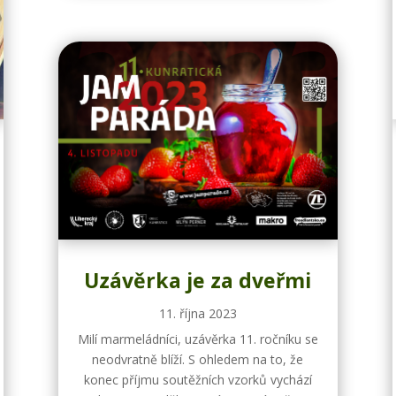
Uzávěrka je za dveřmi
11. října 2023
Milí marmeládníci, uzávěrka 11. ročníku se
neodvratně blíží. S ohledem na to, že
konec příjmu soutěžních vzorků vychází