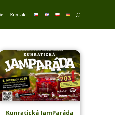
ie
Kontakt
Kunratická JamParáda