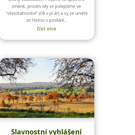
změnit, prosím My se polepšíme ve
"vševztahovství" (čili v pí ár) a vy se urvete
ze řetězu v posílání...
číst více
Slavnostní vyhlášení