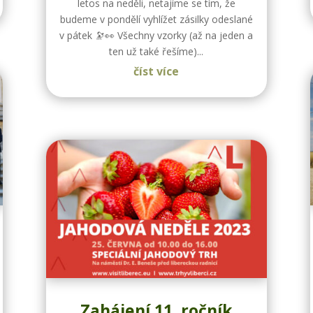
letos na neděli, netajíme se tím, že
budeme v pondělí vyhlížet zásilky odeslané
v pátek 🔭👀 Všechny vzorky (až na jeden a
ten už také řešíme)...
číst více
Zahájení 11. ročník