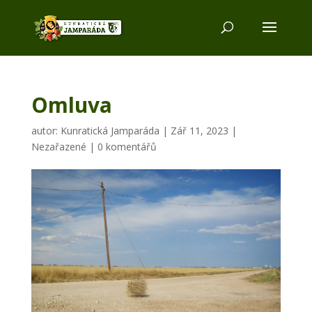
Omluva
autor:
Kunratická Jamparáda
|
Zář 11, 2023
|
Nezařazené
|
0 komentářů