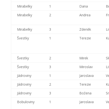
Mirabelky
1
Dana
B
Mirabelky
2
Andrea
F
Mirabelky
3
Zdeněk
Li
Švestky
1
Terezie
K
Švestky
2
Mirek
Sl
Švestky
3
Miroslav
Li
Jádroviny
1
Jaroslava
V
Jádroviny
2
Terezie
K
Jádroviny
3
Božena
S
Bobuloviny
1
Jaroslava
V