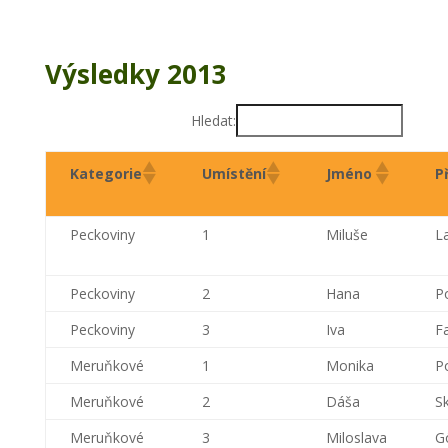
Výsledky 2013
Hledat:
Kategorie
Umístění
Jméno
P
Peckoviny
1
Miluše
L
Peckoviny
2
Hana
P
Peckoviny
3
Iva
F
Meruňkové
1
Monika
P
Meruňkové
2
Dáša
Sk
Meruňkové
3
Miloslava
G