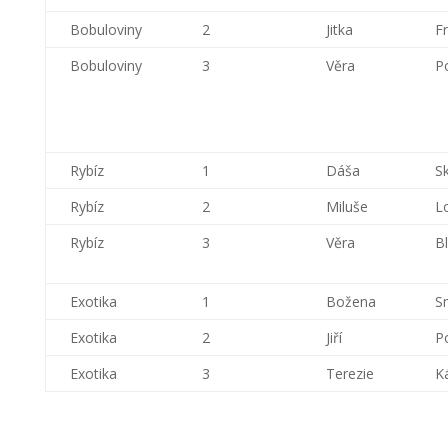
Bobuloviny
2
Jitka
F
Bobuloviny
3
Věra
P
Rybíz
1
Dáša
Sk
Rybíz
2
Miluše
L
Rybíz
3
Věra
B
Exotika
1
Božena
S
Exotika
2
Jiří
P
Exotika
3
Terezie
K