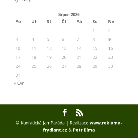
Srpen 2026
Po
Út
St
Čt
Pá
So
Ne
1
2
3
4
5
6
7
8
9
10
11
12
13
14
15
16
17
18
19
20
21
22
23
24
25
26
27
28
29
30
31
« Čvn
© Kunratická JamParáda | Realizace
www.reklama-
frydlant.cz
&
Petr Bíma