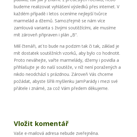
budeme realizovat vyhlášení výsledků přes internet. V
každém případě i letos oceníme nejlepší tvůrce
marmelád a džemů. Samozřejmě se nám více
zamlouvá varianta s živými soutěžícími, ale musíme
mít zároveň připraven i plán „B“.
Milí čtenáři, ať to bude na podzim tak či tak, základ je
mít dostatek soutěžních vzorků, aby bylo co hodnotit.
Proto neváhejte, vařte marmelády, džemy i povidla a
přihlašujte je do naší soutěže, v níž není poražených a
nikdo neodchází s prázdnou. Zároveň Vás chceme
požádat, abyste šířili myšlenku JamParády i mezi své
přátele i známé, za což Vám předem děkujeme.
Vložit komentář
Vaše e-mailová adresa nebude zveřejněna.