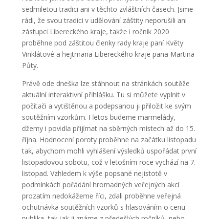
sedmiletou tradici ani v těchto zvláštních časech. Jsme
rádi, že svou tradici v udělování záštity neporušili ani
zástupci Libereckého kraje, takže i ročník 2020
proběhne pod záštitou členky rady kraje paní Květy
Vinklátové a hejtmana Libereckého kraje pana Martina
Půty.
Právě ode dneška lze stáhnout na stránkách soutěže
aktuální interaktivní přihlášku. Tu si můžete vyplnit v
počítači a vytištěnou a podepsanou ji přiložit ke svým
soutěžním vzorkům. I letos budeme marmelády,
džemy i povidla přijímat na sběrných místech až do 15.
října. Hodnocení poroty proběhne na začátku listopadu
tak, abychom mohli vyhlášení výsledků uspořádat první
listopadovou sobotu, což v letošním roce vychází na 7.
listopad. Vzhledem k výše popsané nejistotě v
podmínkách pořádání hromadných veřejných akcí
prozatím nedokážeme říci, zdali proběhne veřejná
ochutnávka soutěžních vzorků s hlasováním o cenu
publika, tak jak ji známe z předešlých ročníků, nebo