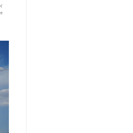
oť
ce