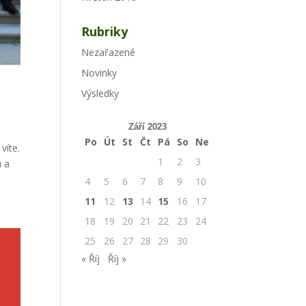
Rubriky
Nezařazené
Novinky
Výsledky
Září 2023
Po
Út
St
Čt
Pá
So
Ne
víte.
1
2
3
u a
4
5
6
7
8
9
10
11
12
13
14
15
16
17
18
19
20
21
22
23
24
25
26
27
28
29
30
« Říj
Říj »