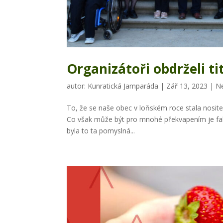
Organizátoři obdrželi t
autor:
Kunratická Jamparáda
|
Zář 13, 2023
|
N
To, že se naše obec v loňském roce stala nosite
Co však může být pro mnohé překvapením je fakt,
byla to ta pomyslná...