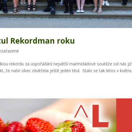
itul Rekordman roku
ezařazené
lkou rekordu za uspořádání největší marmeládové soutěže od nás již 
 že naše obec obdržela ještě jeden titul. Stalo se tak letos v květn