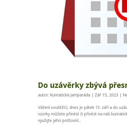
Do uzávěrky zbývá přes
autor:
Kunratická Jamparáda
|
Zář 15, 2023
|
N
Vážení soutěžící, dnes je pátek 15. září a do uz
vzorky můžete přinést či přivézt na náš kunratic
využijte jeho poštovní...