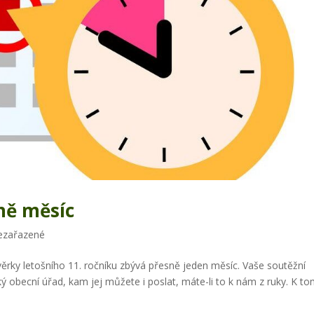
ně měsíc
ezařazené
ávěrky letošního 11. ročníku zbývá přesně jeden měsíc. Vaše soutěžní
ký obecní úřad, kam jej můžete i poslat, máte-li to k nám z ruky. K t