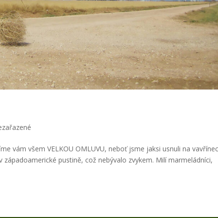
ezařazené
užíme vám všem VELKOU OMLUVU, neboť jsme jaksi usnuli na vavřínec
 v západoamerické pustině, což nebývalo zvykem. Milí marmeládníci,