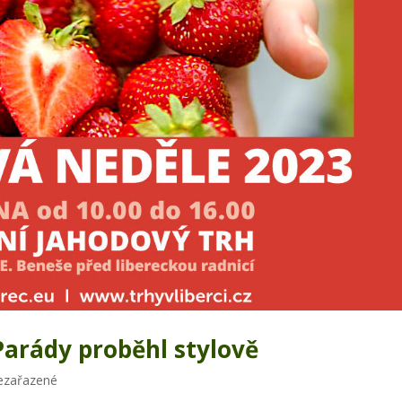
Parády proběhl stylově
ezařazené