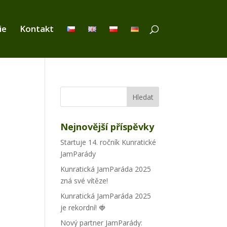
ie
Kontakt
Nejnovější příspěvky
Startuje 14. ročník Kunratické
JamParády
Kunratická JamParáda 2025
zná své vítěze!
Kunratická JamParáda 2025
je rekordní! 🍓
Nový partner JamParády: