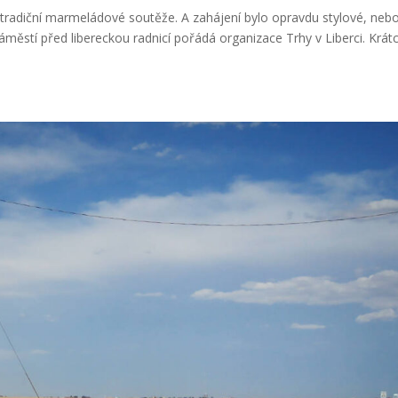
í tradiční marmeládové soutěže. A zahájení bylo opravdu stylové, neb
áměstí před libereckou radnicí pořádá organizace Trhy v Liberci. Krát