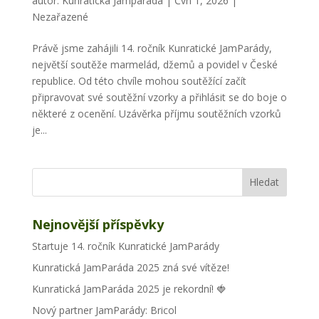
autor:
Kunratická Jamparáda
|
Čvn 1, 2026
|
Nezařazené
Právě jsme zahájili 14. ročník Kunratické JamParády,
největší soutěže marmelád, džemů a povidel v České
republice. Od této chvíle mohou soutěžící začít
připravovat své soutěžní vzorky a přihlásit se do boje o
některé z ocenění. Uzávěrka příjmu soutěžních vzorků
je...
Nejnovější příspěvky
Startuje 14. ročník Kunratické JamParády
Kunratická JamParáda 2025 zná své vítěze!
Kunratická JamParáda 2025 je rekordní! 🍓
Nový partner JamParády: Bricol